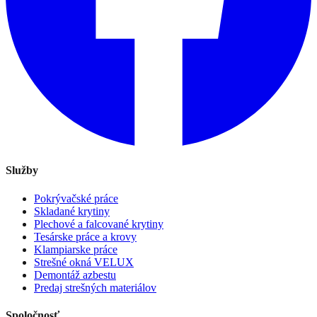
Služby
Pokrývačské práce
Skladané krytiny
Plechové a falcované krytiny
Tesárske práce a krovy
Klampiarske práce
Strešné okná VELUX
Demontáž azbestu
Predaj strešných materiálov
Spoločnosť