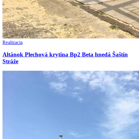
Realizacia
Altánok Plechová krytina Bp2 Beta hnedá Šaštín
Stráže