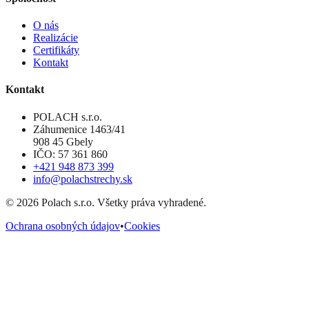
O nás
Realizácie
Certifikáty
Kontakt
Kontakt
POLACH s.r.o.
Záhumenice 1463/41
908 45 Gbely
IČO: 57 361 860
+421 948 873 399
info@polachstrechy.sk
©
2026
Polach s.r.o. Všetky práva vyhradené.
Ochrana osobných údajov
•
Cookies