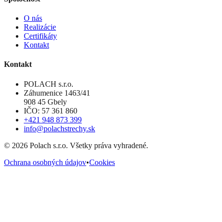
O nás
Realizácie
Certifikáty
Kontakt
Kontakt
POLACH s.r.o.
Záhumenice 1463/41
908 45 Gbely
IČO: 57 361 860
+421 948 873 399
info@polachstrechy.sk
©
2026
Polach s.r.o. Všetky práva vyhradené.
Ochrana osobných údajov
•
Cookies