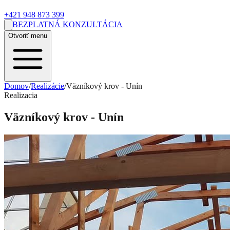
+421 948 873 399
BEZPLATNÁ KONZULTÁCIA
Otvoriť menu
Domov
/
Realizácie
/
Väzníkový krov - Unín
Realizacia
Väzníkový krov - Unín