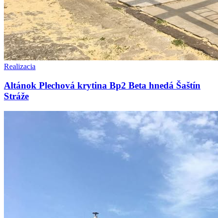
Realizacia
Altánok Plechová krytina Bp2 Beta hnedá Šaštín
Stráže