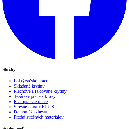
Služby
Pokrývačské práce
Skladané krytiny
Plechové a falcované krytiny
Tesárske práce a krovy
Klampiarske práce
Strešné okná VELUX
Demontáž azbestu
Predaj strešných materiálov
Spoločnosť