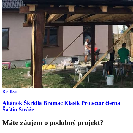
Realizacia
Altánok Škridla Bramac Klasik Protector čierna
Šaštín Stráže
Máte záujem o podobný projekt?