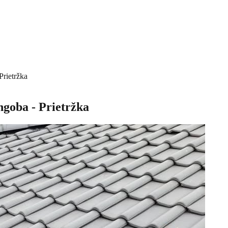
Prietržka
goba - Prietržka