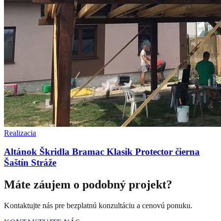
Realizacia
Altánok Škridla Bramac Klasik Protector čierna
Šaštín Stráže
Máte záujem o podobný projekt?
Kontaktujte nás pre bezplatnú konzultáciu a cenovú ponuku.