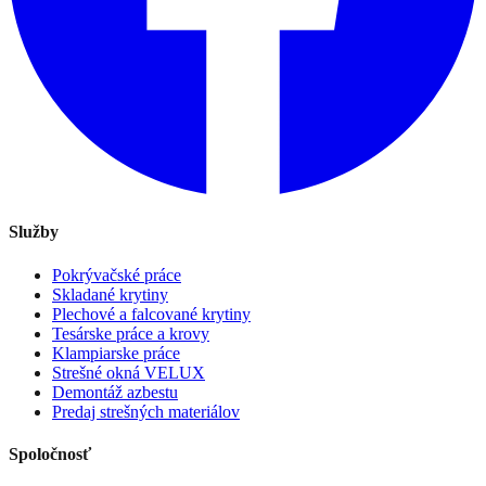
Služby
Pokrývačské práce
Skladané krytiny
Plechové a falcované krytiny
Tesárske práce a krovy
Klampiarske práce
Strešné okná VELUX
Demontáž azbestu
Predaj strešných materiálov
Spoločnosť