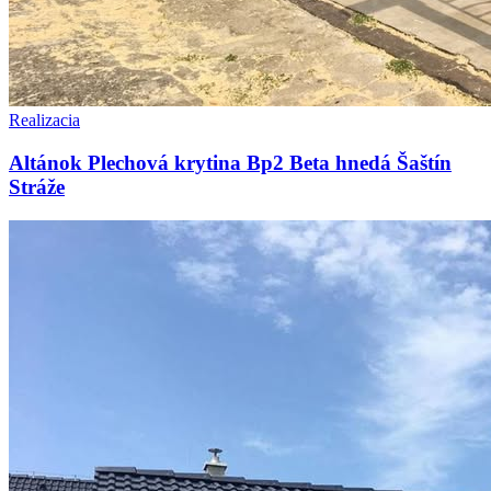
Realizacia
Altánok Plechová krytina Bp2 Beta hnedá Šaštín
Stráže