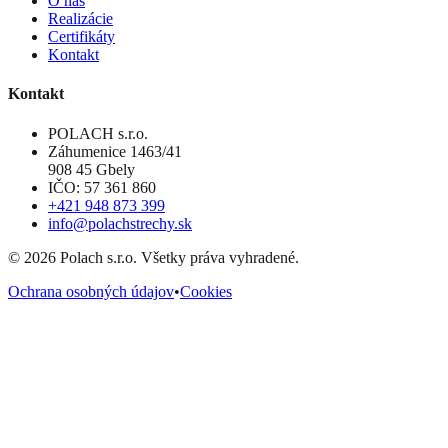
O nás
Realizácie
Certifikáty
Kontakt
Kontakt
POLACH s.r.o.
Záhumenice 1463/41
908 45 Gbely
IČO: 57 361 860
+421 948 873 399
info@polachstrechy.sk
©
2026
Polach s.r.o. Všetky práva vyhradené.
Ochrana osobných údajov
•
Cookies