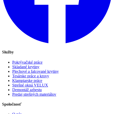
Služby
Pokrývačské práce
Skladané krytiny
Plechové a falcované krytiny
Tesárske práce a krovy
Klampiarske práce
Strešné okná VELUX
Demontáž azbestu
Predaj strešných materiálov
Spoločnosť