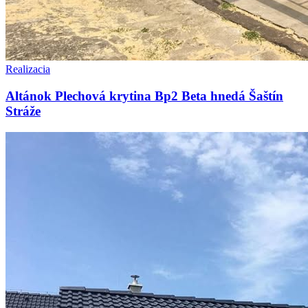
Realizacia
Altánok Plechová krytina Bp2 Beta hnedá Šaštín
Stráže