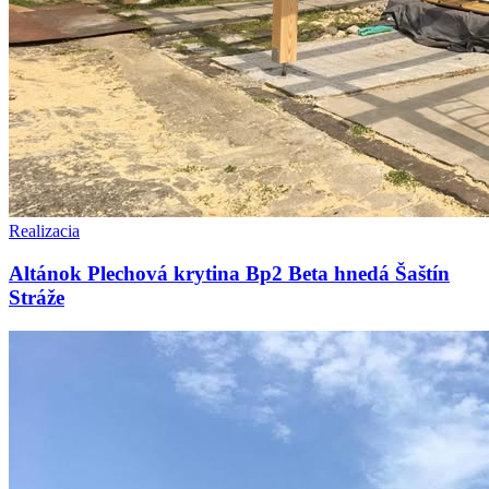
Realizacia
Altánok Plechová krytina Bp2 Beta hnedá Šaštín
Stráže