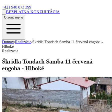
+421 948 873 399
BEZPLATNÁ KONZULTÁCIA
Otvoriť menu
Domov
/
Realizácie
/
Škridla Tondach Samba 11 červená engoba -
Hlboké
Realizacia
Škridla Tondach Samba 11 červená
engoba - Hlboké