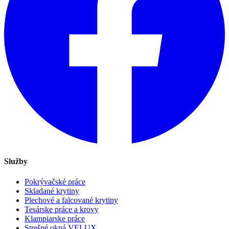
Služby
Pokrývačské práce
Skladané krytiny
Plechové a falcované krytiny
Tesárske práce a krovy
Klampiarske práce
Strešné okná VELUX