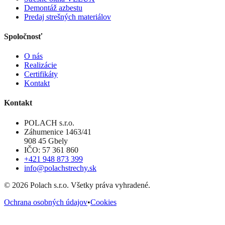
Demontáž azbestu
Predaj strešných materiálov
Spoločnosť
O nás
Realizácie
Certifikáty
Kontakt
Kontakt
POLACH s.r.o.
Záhumenice 1463/41
908 45 Gbely
IČO: 57 361 860
+421 948 873 399
info@polachstrechy.sk
©
2026
Polach s.r.o. Všetky práva vyhradené.
Ochrana osobných údajov
•
Cookies