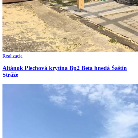
Realizacia
Altánok Plechová krytina Bp2 Beta hnedá Šaštín
Stráže