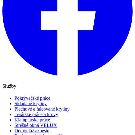
Služby
Pokrývačské práce
Skladané krytiny
Plechové a falcované krytiny
Tesárske práce a krovy
Klampiarske práce
Strešné okná VELUX
Demontáž azbestu