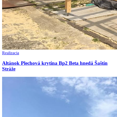
Realizacia
Altánok Plechová krytina Bp2 Beta hnedá Šaštín
Stráže