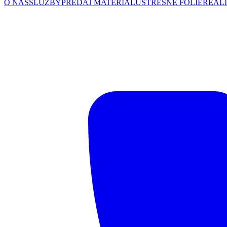
O NÁS
SLUŽBY
PREDAJ MATERIÁLU
STREŠNÉ FÓLIE
REALI