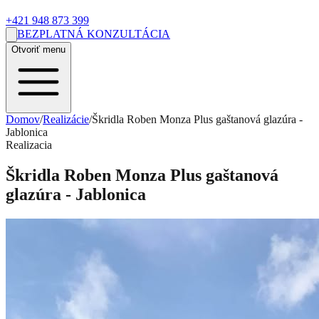
+421 948 873 399
BEZPLATNÁ KONZULTÁCIA
Otvoriť menu
Domov
/
Realizácie
/
Škridla Roben Monza Plus gaštanová glazúra -
Jablonica
Realizacia
Škridla Roben Monza Plus gaštanová
glazúra - Jablonica