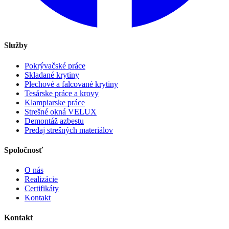
Služby
Pokrývačské práce
Skladané krytiny
Plechové a falcované krytiny
Tesárske práce a krovy
Klampiarske práce
Strešné okná VELUX
Demontáž azbestu
Predaj strešných materiálov
Spoločnosť
O nás
Realizácie
Certifikáty
Kontakt
Kontakt