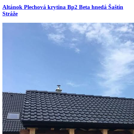
Altánok Plechová krytina Bp2 Beta hnedá Šaštín
Stráže