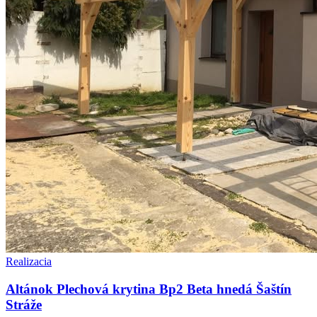
Realizacia
Altánok Plechová krytina Bp2 Beta hnedá Šaštín
Stráže