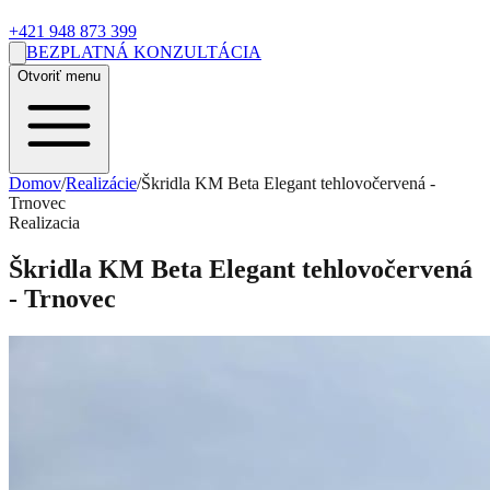
+421 948 873 399
BEZPLATNÁ KONZULTÁCIA
Otvoriť menu
Domov
/
Realizácie
/
Škridla KM Beta Elegant tehlovočervená -
Trnovec
Realizacia
Škridla KM Beta Elegant tehlovočervená
- Trnovec