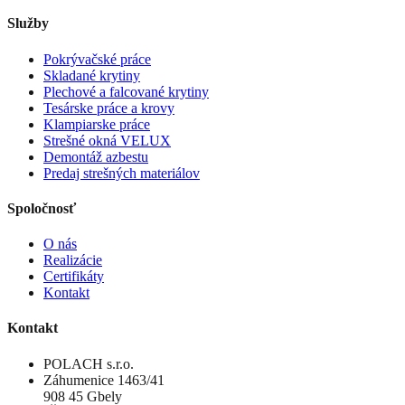
Služby
Pokrývačské práce
Skladané krytiny
Plechové a falcované krytiny
Tesárske práce a krovy
Klampiarske práce
Strešné okná VELUX
Demontáž azbestu
Predaj strešných materiálov
Spoločnosť
O nás
Realizácie
Certifikáty
Kontakt
Kontakt
POLACH s.r.o.
Záhumenice 1463/41
908 45 Gbely