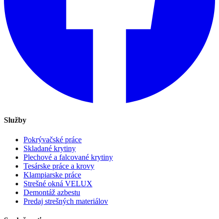
Služby
Pokrývačské práce
Skladané krytiny
Plechové a falcované krytiny
Tesárske práce a krovy
Klampiarske práce
Strešné okná VELUX
Demontáž azbestu
Predaj strešných materiálov