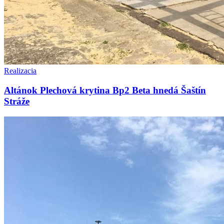
Realizacia
Altánok Plechová krytina Bp2 Beta hnedá Šaštín
Stráže