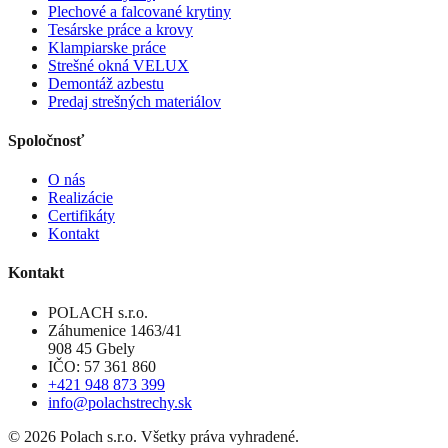
Plechové a falcované krytiny
Tesárske práce a krovy
Klampiarske práce
Strešné okná VELUX
Demontáž azbestu
Predaj strešných materiálov
Spoločnosť
O nás
Realizácie
Certifikáty
Kontakt
Kontakt
POLACH s.r.o.
Záhumenice 1463/41
908 45 Gbely
IČO: 57 361 860
+421 948 873 399
info@polachstrechy.sk
©
2026
Polach s.r.o. Všetky práva vyhradené.