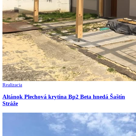
Realizacia
Altánok Plechová krytina Bp2 Beta hnedá Šaštín
Stráže