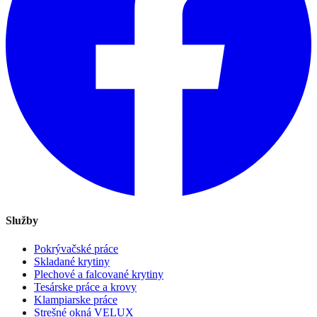
Služby
Pokrývačské práce
Skladané krytiny
Plechové a falcované krytiny
Tesárske práce a krovy
Klampiarske práce
Strešné okná VELUX