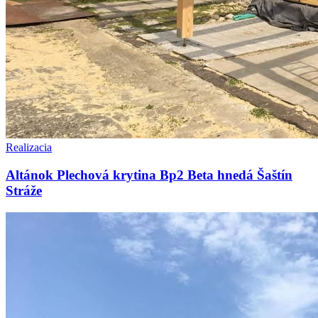
Realizacia
Altánok Plechová krytina Bp2 Beta hnedá Šaštín
Stráže