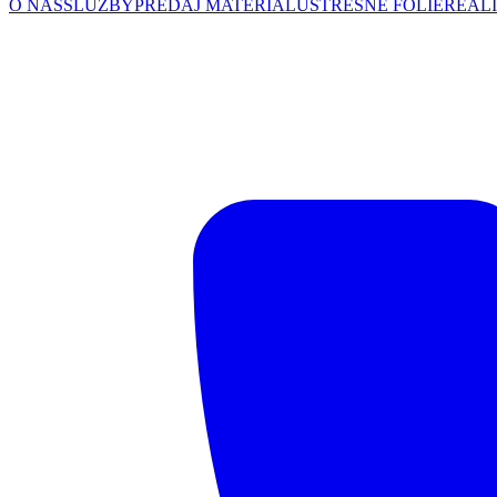
O NÁS
SLUŽBY
PREDAJ MATERIÁLU
STREŠNÉ FÓLIE
REALI