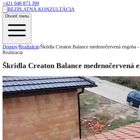
+421 948 873 399
BEZPLATNÁ KONZULTÁCIA
Otvoriť menu
Domov
/
Realizácie
/
Škridla Creaton Balance medenočervená engoba - 
Realizacia
Škridla Creaton Balance medenočervená e