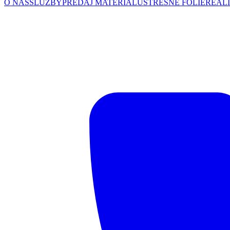
O NÁS
SLUŽBY
PREDAJ MATERIÁLU
STREŠNÉ FÓLIE
REALI