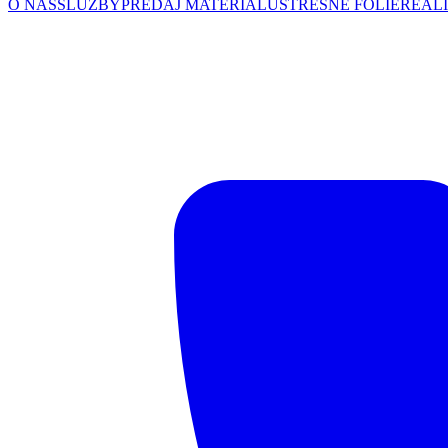
O NÁS
SLUŽBY
PREDAJ MATERIÁLU
STREŠNÉ FÓLIE
REALI