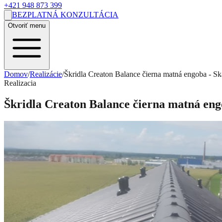
+421 948 873 399
BEZPLATNÁ KONZULTÁCIA
Otvoriť menu
Domov
/
Realizácie
/
Škridla Creaton Balance čierna matná engoba - Sk
Realizacia
Škridla Creaton Balance čierna matná eng