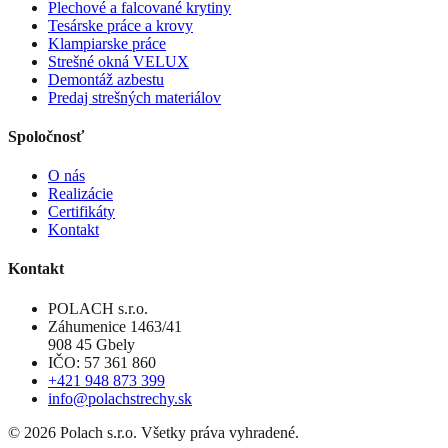
Plechové a falcované krytiny
Tesárske práce a krovy
Klampiarske práce
Strešné okná VELUX
Demontáž azbestu
Predaj strešných materiálov
Spoločnosť
O nás
Realizácie
Certifikáty
Kontakt
Kontakt
POLACH s.r.o.
Záhumenice 1463/41
908 45 Gbely
IČO: 57 361 860
+421 948 873 399
info@polachstrechy.sk
©
2026
Polach s.r.o. Všetky práva vyhradené.