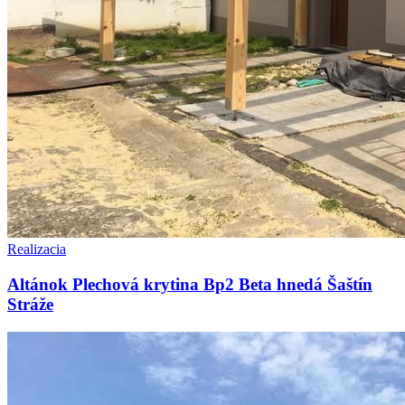
Realizacia
Altánok Plechová krytina Bp2 Beta hnedá Šaštín
Stráže