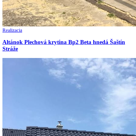
Realizacia
Altánok Plechová krytina Bp2 Beta hnedá Šaštín
Stráže