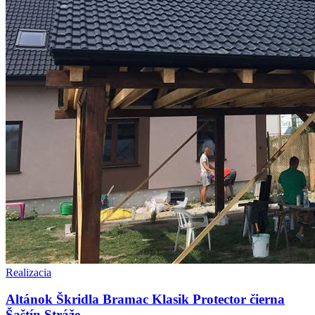
Realizacia
Altánok Škridla Bramac Klasik Protector čierna
Šaštín Stráže