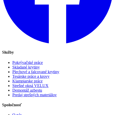
Služby
Pokrývačské práce
Skladané krytiny
Plechové a falcované krytiny
Tesárske práce a krovy
Klampiarske práce
Strešné okná VELUX
Demontáž azbestu
Predaj strešných materiálov
Spoločnosť
O nás