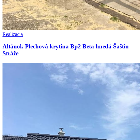
Realizacia
Altánok Plechová krytina Bp2 Beta hnedá Šaštín
Stráže