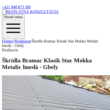
+421 948 873 399
BEZPLATNÁ KONZULTÁCIA
Otvoriť menu
Domov
/
Realizácie
/
Škridla Bramac Klasik Star Mokka Metalic
hnedá - Gbely
Realizacia
Škridla Bramac Klasik Star Mokka
Metalic hnedá - Gbely