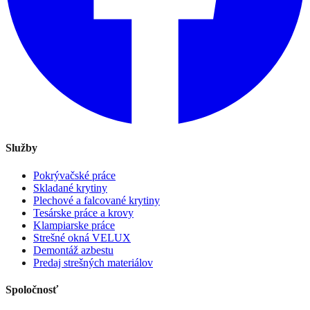
Služby
Pokrývačské práce
Skladané krytiny
Plechové a falcované krytiny
Tesárske práce a krovy
Klampiarske práce
Strešné okná VELUX
Demontáž azbestu
Predaj strešných materiálov
Spoločnosť