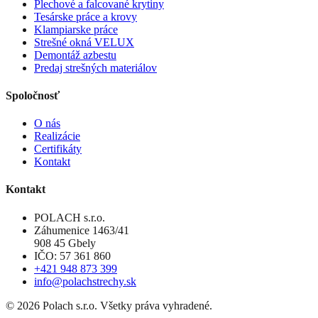
Plechové a falcované krytiny
Tesárske práce a krovy
Klampiarske práce
Strešné okná VELUX
Demontáž azbestu
Predaj strešných materiálov
Spoločnosť
O nás
Realizácie
Certifikáty
Kontakt
Kontakt
POLACH s.r.o.
Záhumenice 1463/41
908 45 Gbely
IČO: 57 361 860
+421 948 873 399
info@polachstrechy.sk
©
2026
Polach s.r.o. Všetky práva vyhradené.