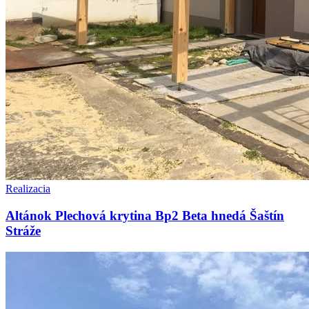
Realizacia
Altánok Plechová krytina Bp2 Beta hnedá Šaštín
Stráže