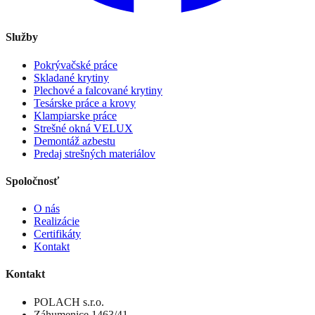
Služby
Pokrývačské práce
Skladané krytiny
Plechové a falcované krytiny
Tesárske práce a krovy
Klampiarske práce
Strešné okná VELUX
Demontáž azbestu
Predaj strešných materiálov
Spoločnosť
O nás
Realizácie
Certifikáty
Kontakt
Kontakt
POLACH s.r.o.
Záhumenice 1463/41