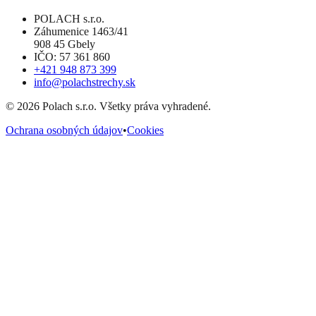
POLACH s.r.o.
Záhumenice 1463/41
908 45 Gbely
IČO: 57 361 860
+421 948 873 399
info@polachstrechy.sk
©
2026
Polach s.r.o. Všetky práva vyhradené.
Ochrana osobných údajov
•
Cookies