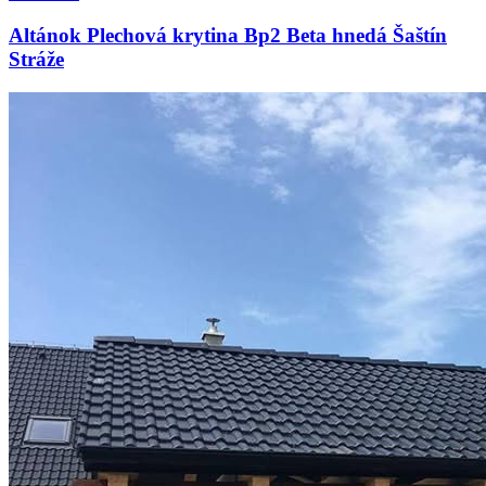
Altánok Plechová krytina Bp2 Beta hnedá Šaštín
Stráže