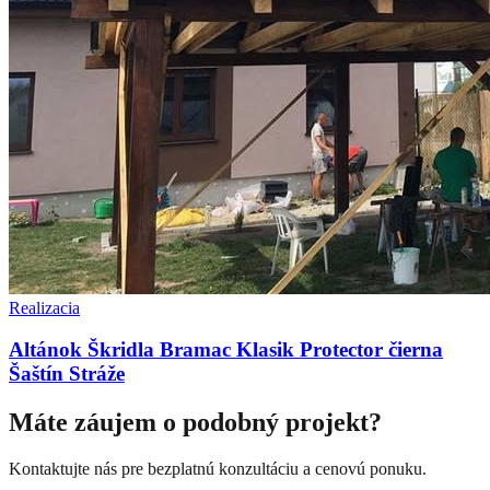
Realizacia
Altánok Škridla Bramac Klasik Protector čierna
Šaštín Stráže
Máte záujem o podobný projekt?
Kontaktujte nás pre bezplatnú konzultáciu a cenovú ponuku.