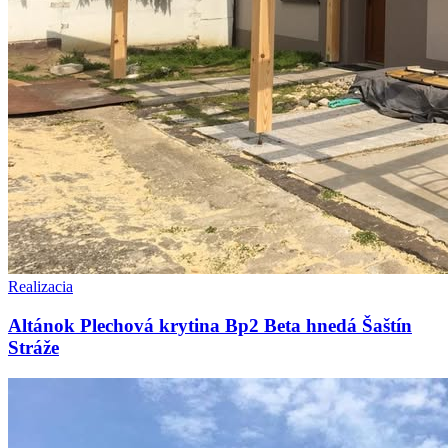
Realizacia
Altánok Plechová krytina Bp2 Beta hnedá Šaštín
Stráže