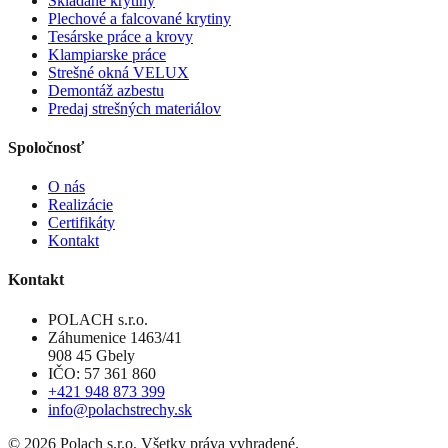
Skladané krytiny
Plechové a falcované krytiny
Tesárske práce a krovy
Klampiarske práce
Strešné okná VELUX
Demontáž azbestu
Predaj strešných materiálov
Spoločnosť
O nás
Realizácie
Certifikáty
Kontakt
Kontakt
POLACH s.r.o.
Záhumenice 1463/41
908 45 Gbely
IČO: 57 361 860
+421 948 873 399
info@polachstrechy.sk
©
2026
Polach s.r.o. Všetky práva vyhradené.