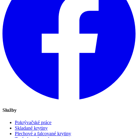
Služby
Pokrývačské práce
Skladané krytiny
Plechové a falcované krytiny