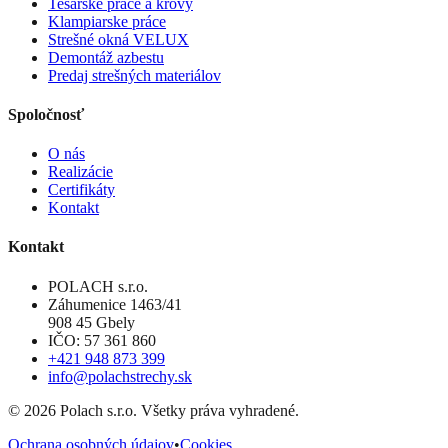
Tesárske práce a krovy
Klampiarske práce
Strešné okná VELUX
Demontáž azbestu
Predaj strešných materiálov
Spoločnosť
O nás
Realizácie
Certifikáty
Kontakt
Kontakt
POLACH s.r.o.
Záhumenice 1463/41
908 45 Gbely
IČO: 57 361 860
+421 948 873 399
info@polachstrechy.sk
©
2026
Polach s.r.o. Všetky práva vyhradené.
Ochrana osobných údajov
•
Cookies