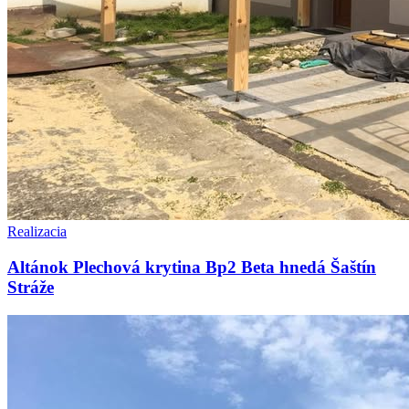
Realizacia
Altánok Plechová krytina Bp2 Beta hnedá Šaštín
Stráže