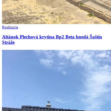
Realizacia
Altánok Plechová krytina Bp2 Beta hnedá Šaštín
Stráže