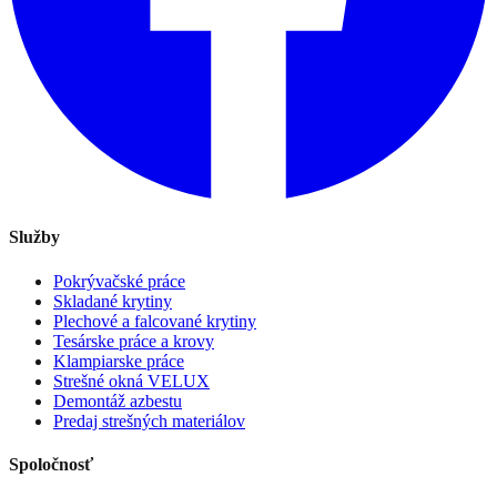
Služby
Pokrývačské práce
Skladané krytiny
Plechové a falcované krytiny
Tesárske práce a krovy
Klampiarske práce
Strešné okná VELUX
Demontáž azbestu
Predaj strešných materiálov
Spoločnosť