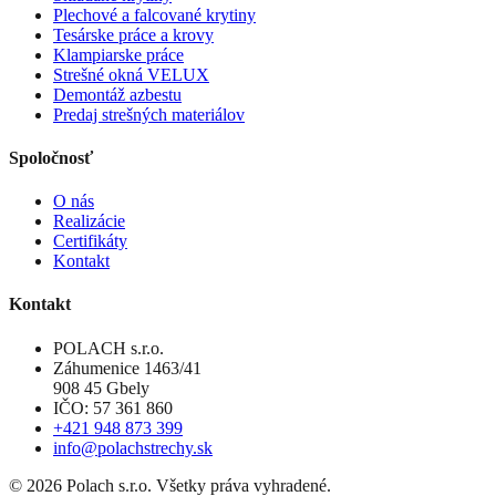
Plechové a falcované krytiny
Tesárske práce a krovy
Klampiarske práce
Strešné okná VELUX
Demontáž azbestu
Predaj strešných materiálov
Spoločnosť
O nás
Realizácie
Certifikáty
Kontakt
Kontakt
POLACH s.r.o.
Záhumenice 1463/41
908 45 Gbely
IČO: 57 361 860
+421 948 873 399
info@polachstrechy.sk
©
2026
Polach s.r.o. Všetky práva vyhradené.