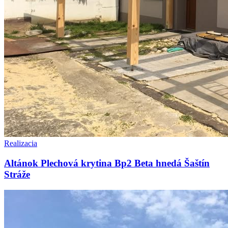
Realizacia
Altánok Plechová krytina Bp2 Beta hnedá Šaštín
Stráže