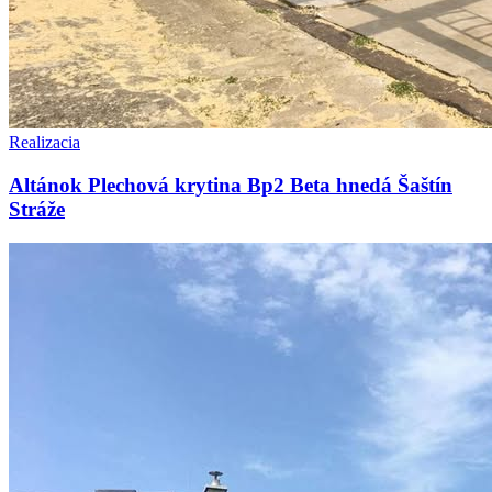
Realizacia
Altánok Plechová krytina Bp2 Beta hnedá Šaštín
Stráže