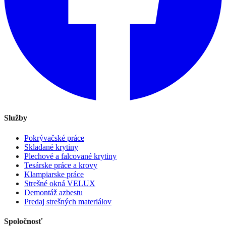
Služby
Pokrývačské práce
Skladané krytiny
Plechové a falcované krytiny
Tesárske práce a krovy
Klampiarske práce
Strešné okná VELUX
Demontáž azbestu
Predaj strešných materiálov
Spoločnosť