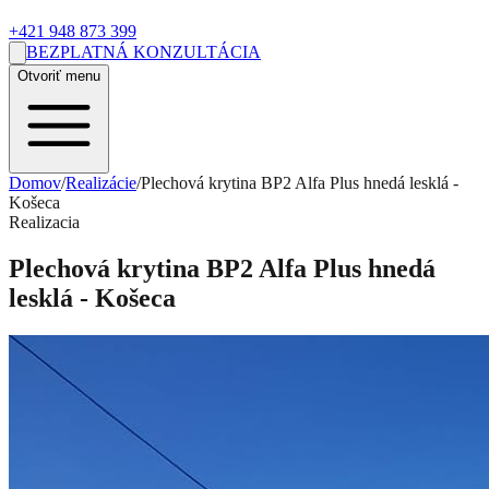
+421 948 873 399
BEZPLATNÁ KONZULTÁCIA
Otvoriť menu
Domov
/
Realizácie
/
Plechová krytina BP2 Alfa Plus hnedá lesklá -
Košeca
Realizacia
Plechová krytina BP2 Alfa Plus hnedá
lesklá - Košeca