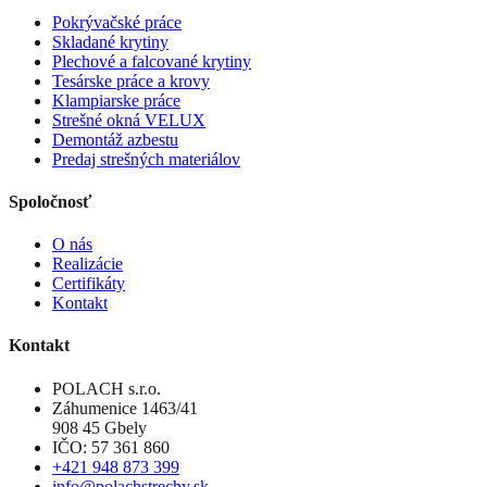
Pokrývačské práce
Skladané krytiny
Plechové a falcované krytiny
Tesárske práce a krovy
Klampiarske práce
Strešné okná VELUX
Demontáž azbestu
Predaj strešných materiálov
Spoločnosť
O nás
Realizácie
Certifikáty
Kontakt
Kontakt
POLACH s.r.o.
Záhumenice 1463/41
908 45 Gbely
IČO: 57 361 860
+421 948 873 399
info@polachstrechy.sk