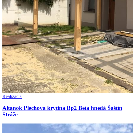
Realizacia
Altánok Plechová krytina Bp2 Beta hnedá Šaštín
Stráže