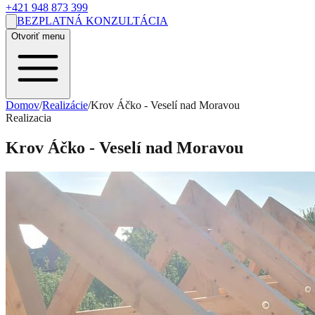
+421 948 873 399
BEZPLATNÁ KONZULTÁCIA
Otvoriť menu
Domov
/
Realizácie
/
Krov Áčko - Veselí nad Moravou
Realizacia
Krov Áčko - Veselí nad Moravou