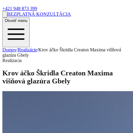
+421 948 873 399
BEZPLATNÁ KONZULTÁCIA
Otvoriť menu
Domov
/
Realizácie
/
Krov áčko Škridla Creaton Maxima višňová
glazúra Gbely
Realizacia
Krov áčko Škridla Creaton Maxima
višňová glazúra Gbely