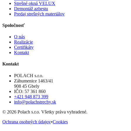
Strešné okná VELUX
Demontáž azbestu
Predaj strešných materiálov
Spoločnosť
O nás
Realizácie
Certifikáty
Kontakt
Kontakt
POLACH s.r.o.
Záhumenice 1463/41
908 45 Gbely
IČO: 57 361 860
+421 948 873 399
info@polachstrechy.sk
©
2026
Polach s.r.o. Všetky práva vyhradené.
Ochrana osobných údajov
•
Cookies