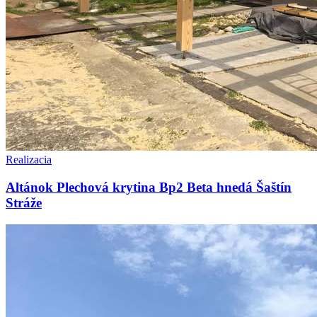
Realizacia
Altánok Plechová krytina Bp2 Beta hnedá Šaštín
Stráže