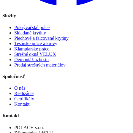
Služby
Pokrývačské práce
Skladané krytiny
Plechové a falcované krytiny
Tesárske práce a krovy
Klampiarske práce
Strešné okná VELUX
Demontáž azbestu
Predaj strešných materiálov
Spoločnosť
O nás
Realizácie
Certifikáty
Kontakt
Kontakt
POLACH s.r.o.
Záhumenice 1463/41