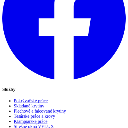
Služby
Pokrývačské práce
Skladané krytiny
Plechové a falcované krytiny
Tesárske práce a krovy
Klampiarske práce
Strešné okná VELUX