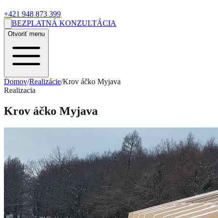
+421 948 873 399
BEZPLATNÁ KONZULTÁCIA
Otvoriť menu
Domov
/
Realizácie
/
Krov áčko Myjava
Realizacia
Krov áčko Myjava