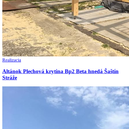
Realizacia
Altánok Plechová krytina Bp2 Beta hnedá Šaštín
Stráže