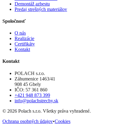
Demontáž azbestu
Predaj strešných materiálov
Spoločnosť
O nás
Realizácie
Certifikáty
Kontakt
Kontakt
POLACH s.r.o.
Záhumenice 1463/41
908 45 Gbely
IČO: 57 361 860
+421 948 873 399
info@polachstrechy.sk
©
2026
Polach s.r.o. Všetky práva vyhradené.
Ochrana osobných údajov
•
Cookies