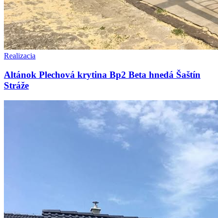
Realizacia
Altánok Plechová krytina Bp2 Beta hnedá Šaštín
Stráže