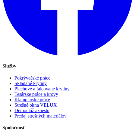
Služby
Pokrývačské práce
Skladané krytiny
Plechové a falcované krytiny
Tesárske práce a krovy
Klampiarske práce
Strešné okná VELUX
Demontáž azbestu
Predaj strešných materiálov
Spoločnosť