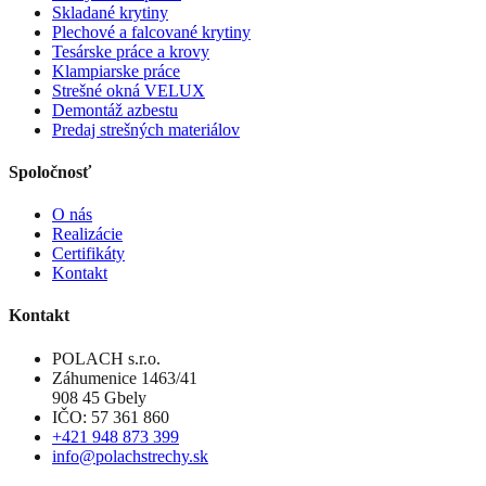
Skladané krytiny
Plechové a falcované krytiny
Tesárske práce a krovy
Klampiarske práce
Strešné okná VELUX
Demontáž azbestu
Predaj strešných materiálov
Spoločnosť
O nás
Realizácie
Certifikáty
Kontakt
Kontakt
POLACH s.r.o.
Záhumenice 1463/41
908 45 Gbely
IČO: 57 361 860
+421 948 873 399
info@polachstrechy.sk