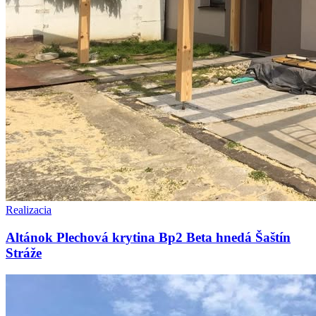
Realizacia
Altánok Plechová krytina Bp2 Beta hnedá Šaštín
Stráže