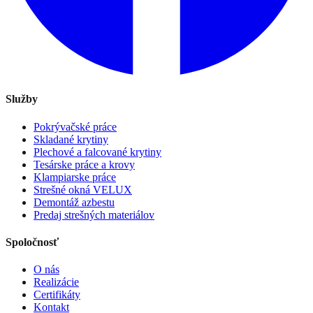
Služby
Pokrývačské práce
Skladané krytiny
Plechové a falcované krytiny
Tesárske práce a krovy
Klampiarske práce
Strešné okná VELUX
Demontáž azbestu
Predaj strešných materiálov
Spoločnosť
O nás
Realizácie
Certifikáty
Kontakt