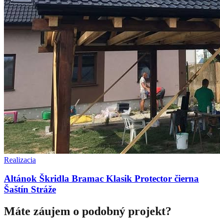
Realizacia
Altánok Škridla Bramac Klasik Protector čierna
Šaštín Stráže
Máte záujem o podobný projekt?