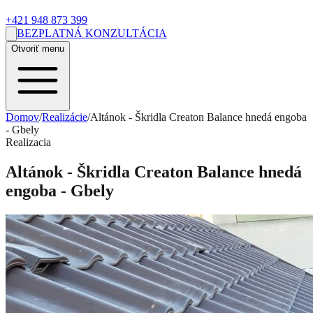
+421 948 873 399
BEZPLATNÁ KONZULTÁCIA
Otvoriť menu
Domov
/
Realizácie
/
Altánok - Škridla Creaton Balance hnedá engoba
- Gbely
Realizacia
Altánok - Škridla Creaton Balance hnedá
engoba - Gbely