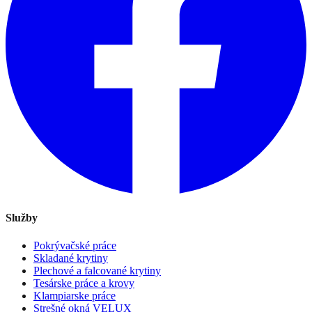
Služby
Pokrývačské práce
Skladané krytiny
Plechové a falcované krytiny
Tesárske práce a krovy
Klampiarske práce
Strešné okná VELUX