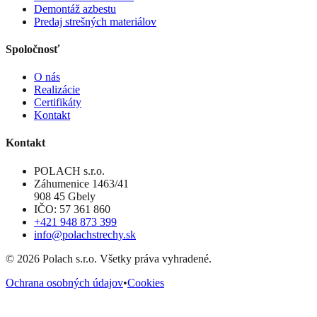
Demontáž azbestu
Predaj strešných materiálov
Spoločnosť
O nás
Realizácie
Certifikáty
Kontakt
Kontakt
POLACH s.r.o.
Záhumenice 1463/41
908 45 Gbely
IČO: 57 361 860
+421 948 873 399
info@polachstrechy.sk
©
2026
Polach s.r.o. Všetky práva vyhradené.
Ochrana osobných údajov
•
Cookies