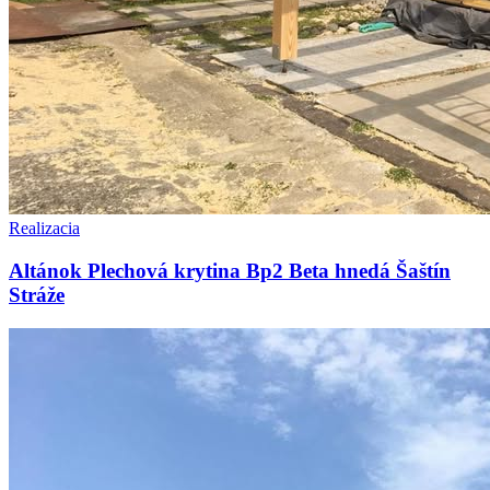
Realizacia
Altánok Plechová krytina Bp2 Beta hnedá Šaštín
Stráže