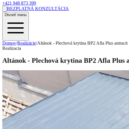
+421 948 873 399
BEZPLATNÁ KONZULTÁCIA
Otvoriť menu
Domov
/
Realizácie
/
Altánok - Plechová krytina BP2 Afla Plus antracit 
Realizacia
Altánok - Plechová krytina BP2 Afla Plus a